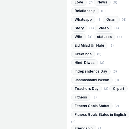
Love
News
(7)
(6)
Relationship
(6)
Whatsapp
Onam
(5)
(4)
Story
Video
(4)
(4)
Wife
statuses
(4)
(4)
Eid Milad Un Nabi
(3)
Greetings
(3)
Hindi Diwas
(3)
Independence Day
(3)
Janmashtami Iskcon
(3)
Teachers Day
Clipart
(3)
Fitness
(2)
Fitness Goals Status
(2)
Fitness Goals Status in English
(2)
Friendship
(2)