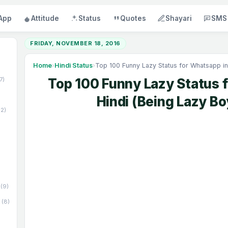
App
Attitude
Status
Quotes
Shayari
SMS
FRIDAY, NOVEMBER 18, 2016
Home
›
Hindi Status
›
Top 100 Funny Lazy Status for Whatsapp in
17)
Top 100 Funny Lazy Status 
Hindi (Being Lazy B
52)
(9)
(8)