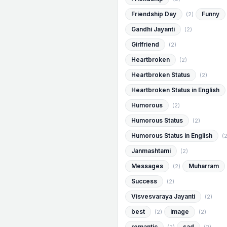
Friendship Day
Funny
(2)
Gandhi Jayanti
(2)
Girlfriend
(2)
Heartbroken
(2)
Heartbroken Status
(2)
Heartbroken Status in English
Humorous
(2)
Humorous Status
(2)
Humorous Status in English
(2
Janmashtami
(2)
Messages
Muharram
(2)
Success
(2)
Visvesvaraya Jayanti
(2)
best
image
(2)
(2)
romantic
sad