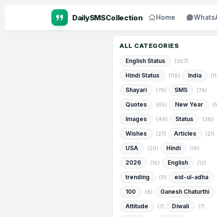
Home
Whats
ALL CATEGORIES
English Status
(307)
Hindi Status
India
(118)
(1
Shayari
SMS
(79)
(74)
Quotes
New Year
(65)
(
Images
Status
(49)
(38)
Wishes
Articles
(27)
(21)
USA
Hindi
(20)
(18)
2026
English
(16)
(12)
trending
eid-ul-adha
(11)
100
Ganesh Chaturthi
(8)
Attitude
Diwali
(7)
(7)