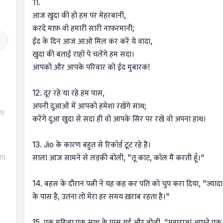
11.
आज खुदा की हो हम पर मेहरबानी,
करदे माफ़ वो हमारी सारी नाफरमानी;
ईद के दिन आज आओ मिल कर करें ये वादा,
खुदा की बताई राहों पे चलेंगे हम सदा।
आपको और आपके परिवार को ईद मुबारक!
12. दूर रहे या रहे हम पास,
अपनी दुआओं में आपको हमेशा रखेंगे साथ;
1)
करेंगे दुआ खुदा से सदा ही वो आपके सिर पर रखे वो अपना हाथ।
13. Jio के कारण बहुत से रिकॉर्ड टूट रहे हैं।
साला आज सामने से लड़की बोली, "तू काट, कॉल मैं करती हूँ।"
(1)
14. बहस के दौरान पत्नी ने यह कह कर पति को चुप करा दिया, "ज्या
के पास है, उतना तो मेरा हर समय ख़राब रहता है।"
15. एक महिला एक साधु के पास गई और बोली, "महाराज! आपने एक प्