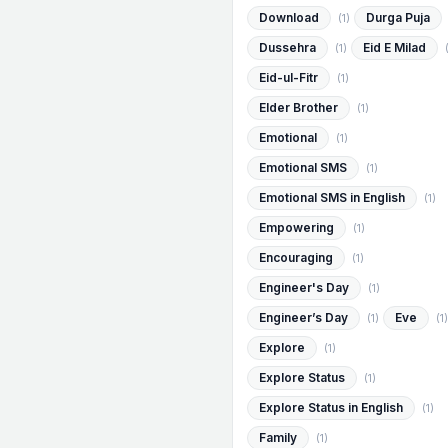
Download
Durga Puja
(1)
Dussehra
Eid E Milad
(1)
Eid-ul-Fitr
(1)
Elder Brother
(1)
Emotional
(1)
Emotional SMS
(1)
Emotional SMS in English
(1)
Empowering
(1)
Encouraging
(1)
Engineer's Day
(1)
Engineer’s Day
Eve
(1)
(1)
Explore
(1)
Explore Status
(1)
Explore Status in English
(1)
Family
(1)