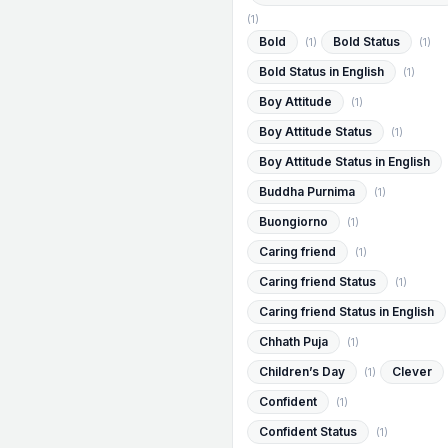
(1)
Bold
Bold Status
(1)
(1)
Bold Status in English
(1)
Boy Attitude
(1)
Boy Attitude Status
(1)
Boy Attitude Status in English
Buddha Purnima
(1)
Buongiorno
(1)
Caring friend
(1)
Caring friend Status
(1)
Caring friend Status in English
Chhath Puja
(1)
Children’s Day
Clever
(1)
Confident
(1)
Confident Status
(1)