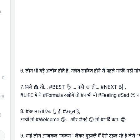
)
)
6. लोग भी बड़े अजीब होते है, गलत साबित होने से पहले माफ़ी नहीं मांगत
(1)
7. मिले 👸 तो… #BEST 👌 … नहीं ☺ तो… #NEXT B| ,
#LIFE मे ये #Formula रखोगे तो #कभी भी #Feeling #Sad 😏 वाले
(1)
8. #अपना तो ऐक 👆 ही #उसूल है,
)
आयी तो #Welcome 😘....और #गई 😛 तो #गर्दि कम. 😎
d
9. भाई लोग आजकल "बकरा" लेकर मुहल्ले में ऐसे टहल रहे हैं जैसे "फ