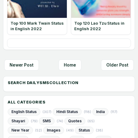
Top 100 Mark Twain Status
Top 120 Lao Tzu Status in
in English 2022
English 2022
Newer Post
Home
Older Post
ALL CATEGORIES
English Status
Hindi Status
India
(307)
(118)
(117)
Shayari
SMS
Quotes
(79)
(74)
(65)
New Year
Images
Status
(52)
(49)
(38)