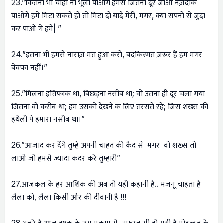
23.”कितना भी चाहो ना भूला पाओगे हमसे जितना दूर जाओ नज़दीक
पाओगे हमे मिटा सकते हो तो मिटा दो यादें मेरी, मगर, क्या सपनो से जुदा
कर पाओ गे हमे| ”
24.”इतना भी हमसे नाराज़ मत हुआ करो, बदकिस्मत ज़रूर हैं हम मगर
बेवफा नहीं।”
25.”मिलना इत्तिफाक था, बिछड़ना नसीब था; वो उतना ही दूर चला गया
जितना वो करीब था; हम उसको देखने क लिए तरसते रहे; जिस शख्स की
हथेली पे हमारा नसीब था।”
26.”आजाद कर देंगे तुम्हे अपनी चाहत की कैद से मगर वो शख्स तो
लाओ जो हमसे ज्यादा कदर करे तुम्हारी”
27.आजकल के हर आशिक की अब तो यही कहानी है.. मजनू चाहता है
लैला को, लैला किसी और की दीवानी है !!!
28.गुज़रे है आज इश्‍क के उस मुकाम से, नफरत सी हो गयी है मोहब्बत के