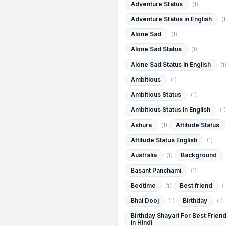
Adventure Status
(1)
Adventure Status in English
(1
Alone Sad
(1)
Alone Sad Status
(1)
Alone Sad Status In English
(1
Ambitious
(1)
Ambitious Status
(1)
Ambitious Status in English
(1)
Ashura
Attitude Status
(1)
Attitude Status English
(1)
Australia
Background
(1)
Basant Panchami
(1)
Bedtime
Best friend
(1)
(1
Bhai Dooj
Birthday
(1)
(1)
Birthday Shayari For Best Frien
in Hindi