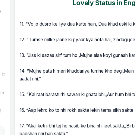
Lovely Status in Eng
)
11. “Vo jo dusro ke liye dua karte hain, Dua khud uski ki 
)
12. “Tumse milke jaane ki pyaar kya hota hai, zindagi je
13. “Jiss ki sazaa sirf tum ho,,Mujhe aisa koyi gunaah kar
14. “Mujhe pata h meri khuddariya tumhe kho degi,Main
(1)
aadat nhi.”
(1)
15. “Kal raat barasti rhi sawan ki ghata bhi,,Aur hum bhi t
16. “Aap lehro ko to nhi rokh sakte lekin terna sikh sakte 
)
17. “Akal ketni bhi tej ho nasib ke bina nhi jeet sakta,,Bi
d
badshah nhi ban sakta.”