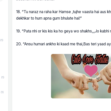
18. “Tu naraz na raha kar Hamse ,tujhe vaasta hai aus k
dekhkar to hum apna gum bhulate hai!”
19. “Pata nhi or kis kis ka ho geya wo shakhs,,,Jo kabhi
(1)
20. “Ansu humari ankho ki kaad me thai,Bas teri yaad ay
(1)
(1)