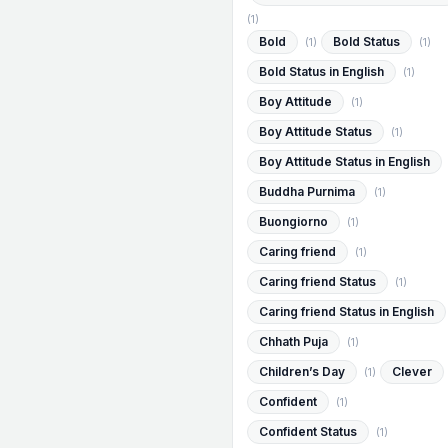
(1)
Bold
Bold Status
(1)
(1)
Bold Status in English
(1)
Boy Attitude
(1)
Boy Attitude Status
(1)
Boy Attitude Status in English
Buddha Purnima
(1)
Buongiorno
(1)
Caring friend
(1)
Caring friend Status
(1)
Caring friend Status in English
Chhath Puja
(1)
Children’s Day
Clever
(1)
Confident
(1)
Confident Status
(1)