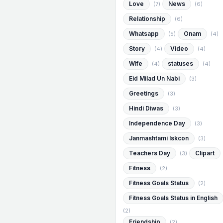
Love
News
(7)
(6)
Relationship
(6)
Whatsapp
Onam
(5)
(4)
Story
Video
(4)
(4)
Wife
statuses
(4)
(4)
Eid Milad Un Nabi
(3)
Greetings
(3)
Hindi Diwas
(3)
Independence Day
(3)
Janmashtami Iskcon
(3)
Teachers Day
Clipart
(3)
Fitness
(2)
Fitness Goals Status
(2)
Fitness Goals Status in English
(2)
Friendship
(2)