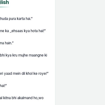
lish
khuda pura karta hai.”
ene ka _ehsaas kya hota hai!”
na hain.”
 bhi kya kru mujhe maangne ki
eri yaad mein dil khol ke roye!”
hai!”
rbal kitna bhi akalmand ho,wo