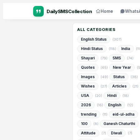
Home
Whats
ALL CATEGORIES
English Status
(307)
Hindi Status
India
(118)
(1
Shayari
SMS
(79)
(74)
Quotes
New Year
(65)
(
Images
Status
(49)
(38)
Wishes
Articles
(27)
(21)
USA
Hindi
(20)
(18)
2026
English
(16)
(12)
trending
eid-ul-adha
(11)
100
Ganesh Chaturthi
(8)
Attitude
Diwali
(7)
(7)