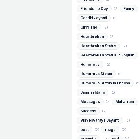
Friendship Day
Funny
(2)
Gandhi Jayanti
(2)
Girlfriend
(2)
Heartbroken
(2)
Heartbroken Status
(2)
Heartbroken Status in English
Humorous
(2)
Humorous Status
(2)
Humorous Status in English
(2
Janmashtami
(2)
Messages
Muharram
(2)
Success
(2)
Visvesvaraya Jayanti
(2)
best
image
(2)
(2)
romantic
sad