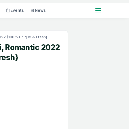
Events
News
2022 {100% Unique & Fresh}
di, Romantic 2022
resh}