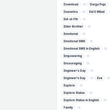
Download
Durga Puja
(1)
Dussehra
Eid E Milad
(1)
Eid-ul-Fitr
(1)
Elder Brother
(1)
Emotional
(1)
Emotional SMS
(1)
Emotional SMS in English
(1)
Empowering
(1)
Encouraging
(1)
Engineer's Day
(1)
Engineer’s Day
Eve
(1)
(1)
Explore
(1)
Explore Status
(1)
Explore Status in English
(1)
Family
(1)