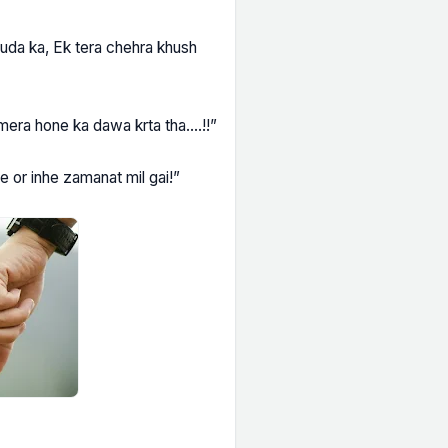
huda ka, Ek tera chehra khush
 mera hone ka dawa krta tha….!!”
e or inhe zamanat mil gai!”