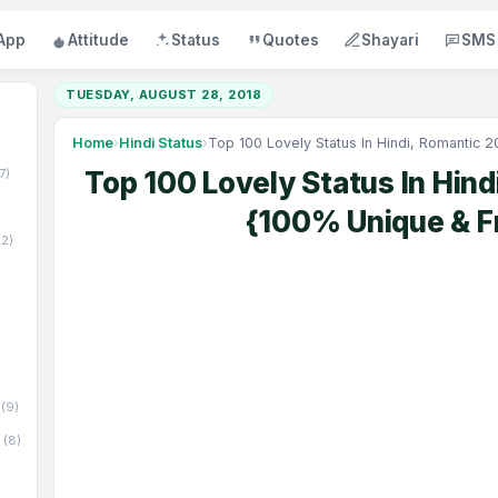
App
Attitude
Status
Quotes
Shayari
SMS
TUESDAY, AUGUST 28, 2018
Home
›
Hindi Status
›
Top 100 Lovely Status In Hindi, Romantic 
17)
Top 100 Lovely Status In Hin
{100% Unique & F
52)
(9)
(8)