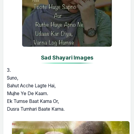
Sad Shayari Images
3.
Suno,
Bahut Acche Lagte Hai,
Mujhe Ye De Kaam.
Ek Tumse Baat Karna Or,
Dusra Tumhari Baate Karna.