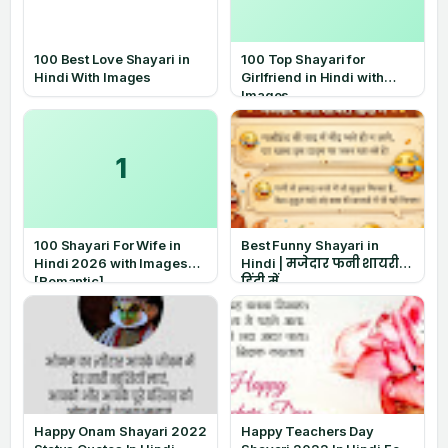
100 Best Love Shayari in
100 Top Shayari for
Hindi With Images
Girlfriend in Hindi with
Images
1
100 Shayari For Wife in
Best Funny Shayari in
Hindi 2026 with Images
Hindi | मजेदार फनी शायरी
[Romantic]
हिंदी में
Happy Onam Shayari 2022
Happy Teachers Day