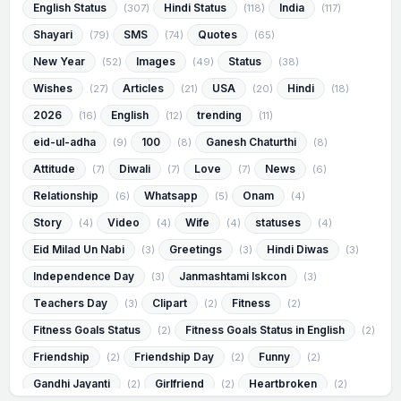
English Status
Hindi Status
India
(307)
(118)
(117)
Shayari
SMS
Quotes
(79)
(74)
(65)
New Year
Images
Status
(52)
(49)
(38)
Wishes
Articles
USA
Hindi
(27)
(21)
(20)
(18)
2026
English
trending
(16)
(12)
(11)
eid-ul-adha
100
Ganesh Chaturthi
(9)
(8)
(8)
Attitude
Diwali
Love
News
(7)
(7)
(7)
(6)
Relationship
Whatsapp
Onam
(6)
(5)
(4)
Story
Video
Wife
statuses
(4)
(4)
(4)
(4)
Eid Milad Un Nabi
Greetings
Hindi Diwas
(3)
(3)
(3)
Independence Day
Janmashtami Iskcon
(3)
(3)
Teachers Day
Clipart
Fitness
(3)
(2)
(2)
Fitness Goals Status
Fitness Goals Status in English
(2)
(2)
Friendship
Friendship Day
Funny
(2)
(2)
(2)
Gandhi Jayanti
Girlfriend
Heartbroken
(2)
(2)
(2)