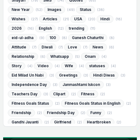
Shayari
SMS
Quotes
(79)
(74)
(65)
New Year
Images
Status
(52)
(49)
(38)
Wishes
Articles
USA
Hindi
(27)
(21)
(20)
(18)
2026
English
trending
(16)
(12)
(11)
eid-ul-adha
100
Ganesh Chaturthi
(9)
(8)
(8)
Attitude
Diwali
Love
News
(7)
(7)
(7)
(6)
Relationship
Whatsapp
Onam
(6)
(5)
(4)
Story
Video
Wife
statuses
(4)
(4)
(4)
(4)
Eid Milad Un Nabi
Greetings
Hindi Diwas
(3)
(3)
(3)
Independence Day
Janmashtami Iskcon
(3)
(3)
Teachers Day
Clipart
Fitness
(3)
(2)
(2)
Fitness Goals Status
Fitness Goals Status in English
(2)
(2)
Friendship
Friendship Day
Funny
(2)
(2)
(2)
Gandhi Jayanti
Girlfriend
Heartbroken
(2)
(2)
(2)
Heartbroken Status
Heartbroken Status in English
(2)
(2)