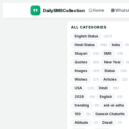
Home
Whats
ALL CATEGORIES
English Status
(307)
Hindi Status
India
(118)
(1
Shayari
SMS
(79)
(74)
Quotes
New Year
(65)
(
Images
Status
(49)
(38)
Wishes
Articles
(27)
(21)
USA
Hindi
(20)
(18)
2026
English
(16)
(12)
trending
eid-ul-adha
(11)
100
Ganesh Chaturthi
(8)
Attitude
Diwali
(7)
(7)