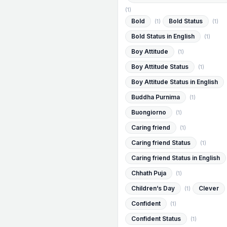
(1)
Bold
Bold Status
(1)
(1)
Bold Status in English
(1)
Boy Attitude
(1)
Boy Attitude Status
(1)
Boy Attitude Status in English
Buddha Purnima
(1)
Buongiorno
(1)
Caring friend
(1)
Caring friend Status
(1)
Caring friend Status in English
Chhath Puja
(1)
Children’s Day
Clever
(1)
Confident
(1)
Confident Status
(1)