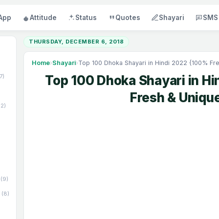
App
Attitude
Status
Quotes
Shayari
SMS
THURSDAY, DECEMBER 6, 2018
Home
›
Shayari
›
Top 100 Dhoka Shayari in Hindi 2022 {100% Fr
17)
Top 100 Dhoka Shayari in H
Fresh & Uniqu
52)
(9)
(8)