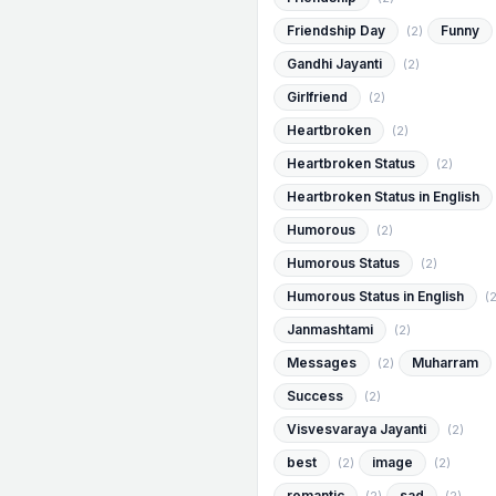
Friendship Day
Funny
(2)
Gandhi Jayanti
(2)
Girlfriend
(2)
Heartbroken
(2)
Heartbroken Status
(2)
Heartbroken Status in English
Humorous
(2)
Humorous Status
(2)
Humorous Status in English
(2
Janmashtami
(2)
Messages
Muharram
(2)
Success
(2)
Visvesvaraya Jayanti
(2)
best
image
(2)
(2)
romantic
sad