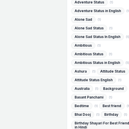
Adventure Status
(1)
Adventure Status in English
(1
Alone Sad
(1)
Alone Sad Status
(1)
Alone Sad Status In English
(1
Ambitious
(1)
Ambitious Status
(1)
Ambitious Status in English
(1)
Ashura
Attitude Status
(1)
Attitude Status English
(1)
Australia
Background
(1)
Basant Panchami
(1)
Bedtime
Best friend
(1)
(1
Bhai Dooj
Birthday
(1)
(1)
Birthday Shayari For Best Frien
in Hindi