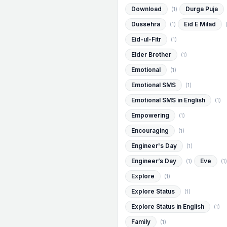
Download
Durga Puja
(1)
Dussehra
Eid E Milad
(1)
Eid-ul-Fitr
(1)
Elder Brother
(1)
Emotional
(1)
Emotional SMS
(1)
Emotional SMS in English
(1)
Empowering
(1)
Encouraging
(1)
Engineer's Day
(1)
Engineer’s Day
Eve
(1)
(1)
Explore
(1)
Explore Status
(1)
Explore Status in English
(1)
Family
(1)