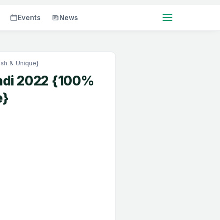
Events
News
esh & Unique}
indi 2022 {100%
e}