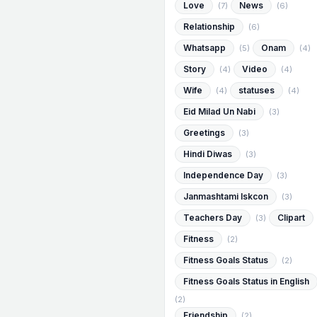
Love
News
(7)
(6)
Relationship
(6)
Whatsapp
Onam
(5)
(4)
Story
Video
(4)
(4)
Wife
statuses
(4)
(4)
Eid Milad Un Nabi
(3)
Greetings
(3)
Hindi Diwas
(3)
Independence Day
(3)
Janmashtami Iskcon
(3)
Teachers Day
Clipart
(3)
Fitness
(2)
Fitness Goals Status
(2)
Fitness Goals Status in English
(2)
Friendship
(2)